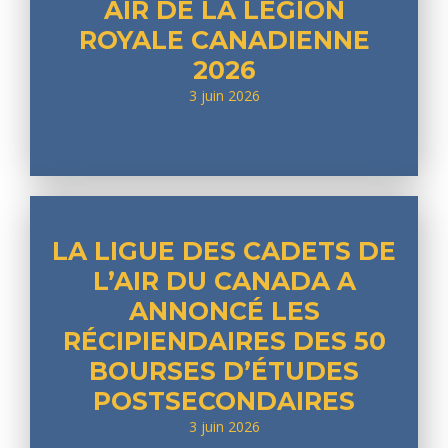
AIR DE LA LÉGION
ROYALE CANADIENNE
2026
3 juin 2026
LA LIGUE DES CADETS DE
L’AIR DU CANADA A
ANNONCÉ LES
RÉCIPIENDAIRES DES 50
BOURSES D’ÉTUDES
POSTSECONDAIRES
3 juin 2026