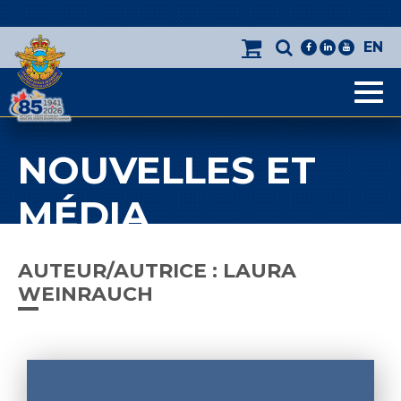
EN
facebook
linkedin
youtube
Men
NOUVELLES ET
MÉDIA
AUTEUR/AUTRICE :
LAURA
WEINRAUCH