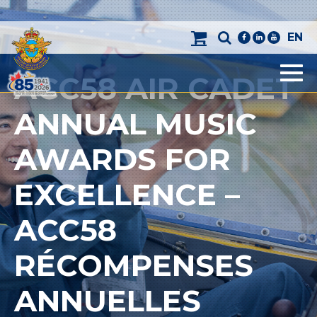
EN
facebook
linkedin
youtube
ACC58 AIR CADET
Men
ANNUAL MUSIC
AWARDS FOR
EXCELLENCE –
ACC58
RÉCOMPENSES
ANNUELLES