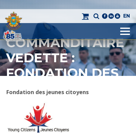
EN
facebook
linkedin
youtube
COMMANDITAIRE
Men
VEDETTE :
FONDATION DES
JEUNES CITOYENS
Fondation des jeunes citoyens