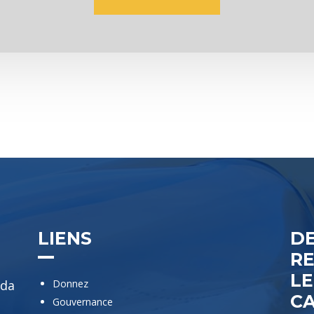
LIENS
D
R
L
ada
Donnez
C
Gouvernance