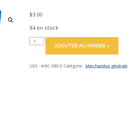
$
3.00
84 en stock
quantité
AJOUTER AU PANIER
de
Lanière
en
nylon
UGS :
AIRC-080.G
Catégorie :
Marchandise générale