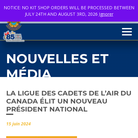
NOTICE: NO KIT SHOP ORDERS WILL BE PROCESSED BETWEEN
JULY 24TH AND AUGUST 3RD, 2026
Ignorer
EN
facebook
linkedin
youtube
Men
NOUVELLES ET
MÉDIA
LA LIGUE DES CADETS DE L’AIR DU
CANADA ÉLIT UN NOUVEAU
PRÉSIDENT NATIONAL
15 juin 2024