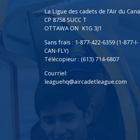
La Ligue des cadets de l’Air du Can
CP 8758 SUCC T
OTTAWA ON K1G 3J1
Sans frais : 1-877-422-6359 (1-877-I-
CAN-FLY)
Télécopieur : (613) 714-6807
Courriel:
leaguehq@aircadetleague.com