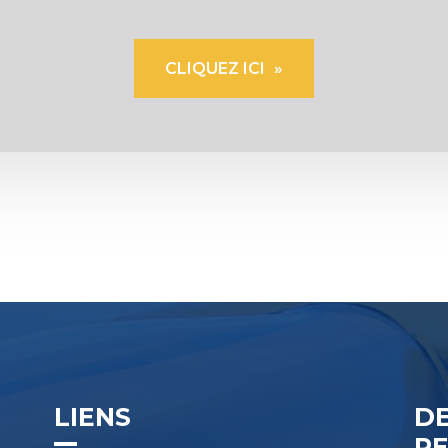
CLIQUEZ ICI
LIENS
D
R