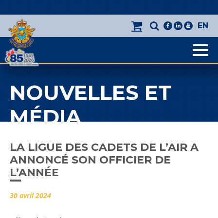
EN
facebook
linkedin
youtube
Men
NOUVELLES ET
MÉDIA
LA LIGUE DES CADETS DE L’AIR A
ANNONCÉ SON OFFICIER DE
L’ANNÉE
30 avril 2024