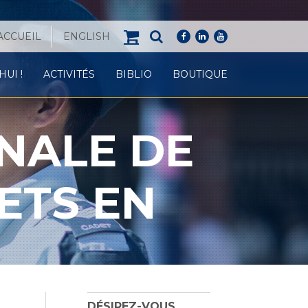
ACCUEIL
ENGLISH
facebook
linkedin
youtube
UI !
ACTIVITÉS
BIBLIO
BOUTIQUE
NALE DE
ETS EN
DÉSIREZ-VOUS