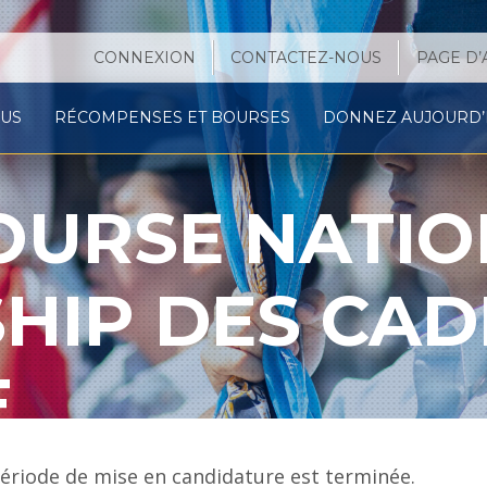
CONNEXION
CONTACTEZ-NOUS
PAGE D’
OUS
RÉCOMPENSES ET BOURSES
DONNEZ AUJOURD’H
OURSE NATIO
HIP DES CAD
E
période de mise en candidature est terminée.