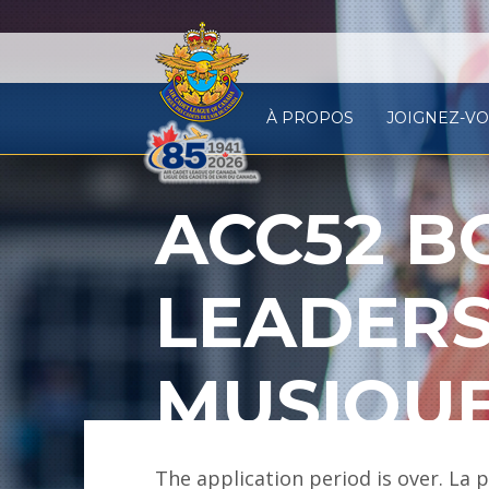
À PROPOS
JOIGNEZ-V
ACC52 B
LEADERS
MUSIQU
The application period is over. La 